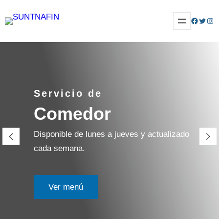
Saltar
Facebo
Twitte
Ins
al
contenido
Servicio de
Comedor
Disponible de lunes a jueves y actualizado
cada semana.
Ver menú